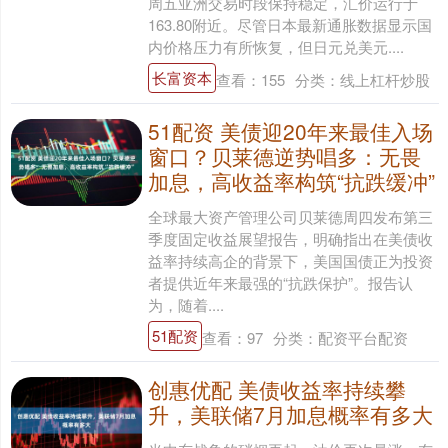
周五亚洲交易时段保持稳定，汇价运行于
163.80附近。尽管日本最新通胀数据显示国
内价格压力有所恢复，但日元兑美元....
长富资本
查看：
155
分类：
线上杠杆炒股
51配资 美债迎20年来最佳入场
窗口？贝莱德逆势唱多：无畏
加息，高收益率构筑“抗跌缓冲”
全球最大资产管理公司贝莱德周四发布第三
季度固定收益展望报告，明确指出在美债收
益率持续高企的背景下，美国国债正为投资
者提供近年来最强的“抗跌保护”。报告认
为，随着....
51配资
查看：
97
分类：
配资平台配资
创惠优配 美债收益率持续攀
升，美联储7月加息概率有多大