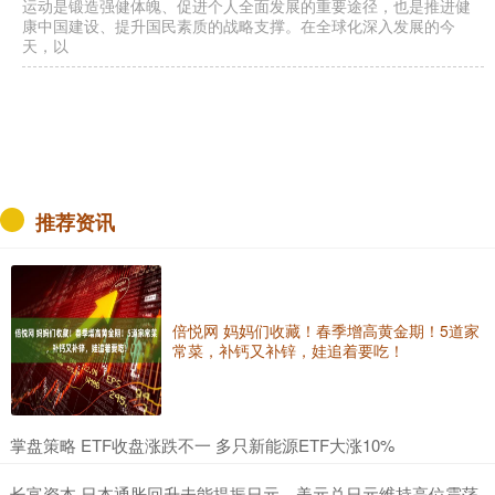
运动是锻造强健体魄、促进个人全面发展的重要途径，也是推进健
康中国建设、提升国民素质的战略支撑。在全球化深入发展的今
天，以
推荐资讯
倍悦网 妈妈们收藏！春季增高黄金期！5道家
常菜，补钙又补锌，娃追着要吃！
​掌盘策略 ETF收盘涨跌不一 多只新能源ETF大涨10%
​长富资本 日本通胀回升未能提振日元，美元兑日元维持高位震荡