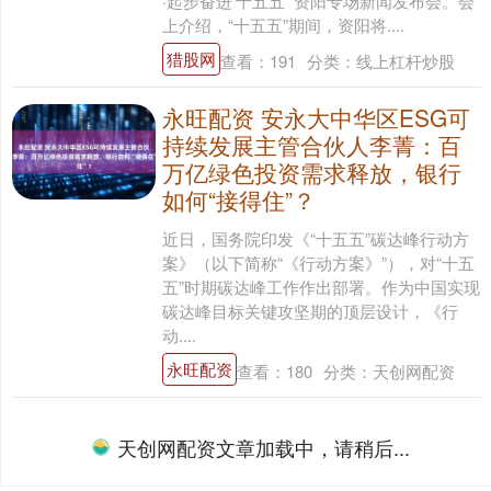
·起步奋进‘十五五’”资阳专场新闻发布会。会
上介绍，“十五五”期间，资阳将....
猎股网
查看：
191
分类：
线上杠杆炒股
永旺配资 安永大中华区ESG可
持续发展主管合伙人李菁：百
万亿绿色投资需求释放，银行
如何“接得住”？
近日，国务院印发《“十五五”碳达峰行动方
案》（以下简称“《行动方案》”），对“十五
五”时期碳达峰工作作出部署。作为中国实现
碳达峰目标关键攻坚期的顶层设计，《行
动....
永旺配资
查看：
180
分类：
天创网配资
天创网配资文章加载中，请稍后...