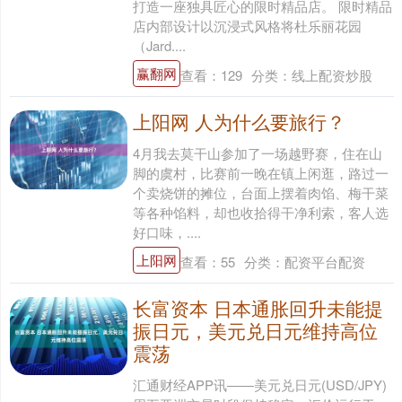
打造一座独具匠心的限时精品店。 限时精品
店内部设计以沉浸式风格将杜乐丽花园
（Jard....
赢翻网
查看：
129
分类：
线上配资炒股
上阳网 人为什么要旅行？
4月我去莫干山参加了一场越野赛，住在山
脚的虞村，比赛前一晚在镇上闲逛，路过一
个卖烧饼的摊位，台面上摆着肉馅、梅干菜
等各种馅料，却也收拾得干净利索，客人选
好口味，....
上阳网
查看：
55
分类：
配资平台配资
长富资本 日本通胀回升未能提
振日元，美元兑日元维持高位
震荡
汇通财经APP讯——美元兑日元(USD/JPY)