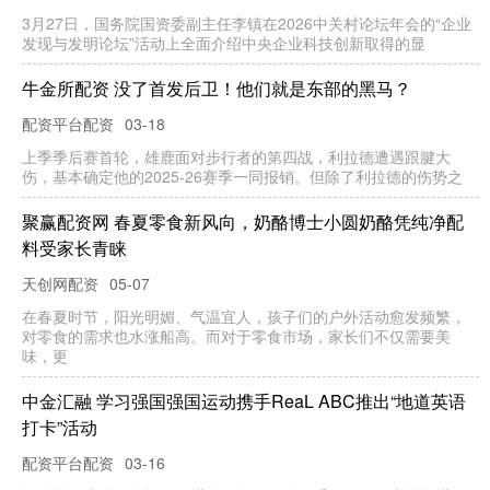
3月27日，国务院国资委副主任李镇在2026中关村论坛年会的“企业
发现与发明论坛”活动上全面介绍中央企业科技创新取得的显
牛金所配资 没了首发后卫！他们就是东部的黑马？
配资平台配资
03-18
上季季后赛首轮，雄鹿面对步行者的第四战，利拉德遭遇跟腱大
伤，基本确定他的2025-26赛季一同报销。但除了利拉德的伤势之
聚赢配资网 春夏零食新风向，奶酪博士小圆奶酪凭纯净配
料受家长青睐
天创网配资
05-07
在春夏时节，阳光明媚、气温宜人，孩子们的户外活动愈发频繁，
对零食的需求也水涨船高。而对于零食市场，家长们不仅需要美
味，更
中金汇融 学习强国强国运动携手ReaL ABC推出“地道英语
打卡”活动
配资平台配资
03-16