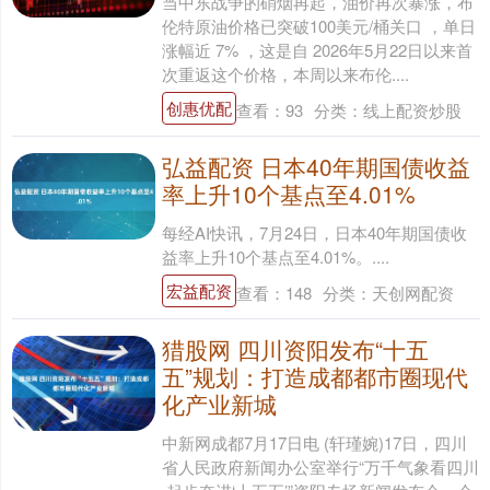
当中东战争的硝烟再起，油价再次暴涨，布
伦特原油价格已突破100美元/桶关口 ，单日
涨幅近 7% ，这是自 2026年5月22日以来首
次重返这个价格，本周以来布伦....
创惠优配
查看：
93
分类：
线上配资炒股
弘益配资 日本40年期国债收益
率上升10个基点至4.01%
每经AI快讯，7月24日，日本40年期国债收
益率上升10个基点至4.01%。....
宏益配资
查看：
148
分类：
天创网配资
猎股网 四川资阳发布“十五
五”规划：打造成都都市圈现代
化产业新城
中新网成都7月17日电 (轩瑾婉)17日，四川
省人民政府新闻办公室举行“万千气象看四川