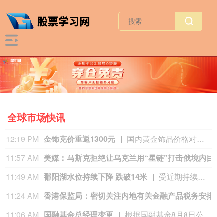
全球市场快讯
11:03 AM
雪佛兰将停止在中国
10:58 AM
朋友圈可AI帮写、点
10:50 AM
中国电信与内蒙古
10:50 AM
移民分歧激化 西班牙出台针对意大利反制措施
10:46 AM
SK海力士据悉评估重庆资产方案 包括引入投资者