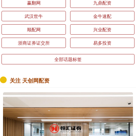
赢翻网
九鼎配资
武汉世牛
金牛速配
顺配网
兴业配资
浙商证券证交所
易多投资
全部话题标签
关注 天创网配资