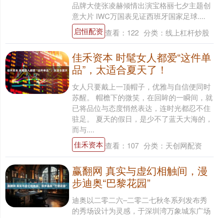
品牌大使张凌赫倾情出演宝格丽七夕主题创
意大片 IWC万国表见证西班牙国家足球....
启恒配资
查看：
122
分类：
线上杠杆炒股
佳禾资本 时髦女人都爱“这件单
品”，太适合夏天了！
女人只要戴上一顶帽子，优雅与自信便同时
苏醒。 帽檐下的微笑，在回眸的一瞬间，就
已将品位与态度悄然表达，连时光都忍不住
驻足。 夏天的假日，是少不了蓝天大海的，
而与....
佳禾资本
查看：
107
分类：
天创网配资
赢翻网 真实与虚幻相触间，漫
步迪奥“巴黎花园”
迪奥以二零二六–二零二七秋冬系列发布秀
的秀场设计为灵感，于深圳湾万象城东广场