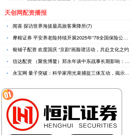
天创网配资播报
闻喜 探访世界海拔最高旅客乘降所(7)
摩根证券 平安养老险持续开展2025年“78全国保险公众宣传
银铺子配资 欢度国庆 “京剧”画脸谱活动，共赴文化之约
信达配资 （聚焦博鳌）郑永年谈中东战事长期影响：美国会陷入一
永宝网 量子突破：科学家用光束捕捉三体互动，揭示微观世界的奥