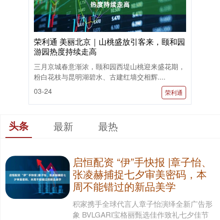
荣利通 美丽北京｜山桃盛放引客来，颐和园
游园热度持续走高
三月京城春意渐浓，颐和园西堤山桃迎来盛花期，
粉白花枝与昆明湖碧水、古建红墙交相辉....
03-24
荣利通
头条
最新
最热
启恒配资 “伊”手快报 |章子怡、
张凌赫捕捉七夕审美密码，本
周不能错过的新品美学
积家携手全球代言人章子怡演绎全新广告形
象 BVLGARI宝格丽甄选佳作致礼七夕佳节